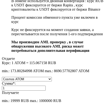
В обмене используется двойная конвертация : курс RUB
к USDT фиксируется от биржи Rapira , курс
криптовалюты к USDT фиксируется от биржи Binance
Процент комиссии обменного пункта уже включен в
курс
Курс не фиксируется на момент создания заявки, а
пересчитывается после получения 1-ого подтверждения
Мы производим AML проверку , в случае
обнаружения высокого AML риска может
потребоваться дополнительная верификация
Отдаете
Курс:
1 ATOM = 115.067158 RUB
min.: 173.80284998 ATOM
max.: 8690.57702807 ATOM
Сумма
*
:
Получаете
min.: 19999 RUB
max.: 1000000 RUB