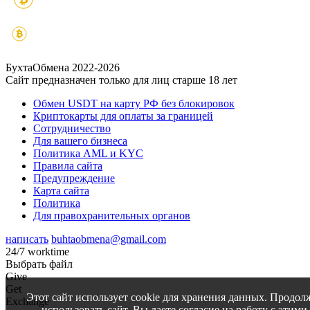
БухтаОбмена 2022-2026
Сайт предназначен только для лиц старше 18 лет
Обмен USDT на карту РФ без блокировок
Криптокарты для оплаты за границей
Сотрудничество
Для вашего бизнеса
Политика AML и KYC
Правила сайта
Предупреждение
Карта сайта
Политика
Для правохранительных органов
написать
buhtaobmena@gmail.com
24/7 worktime
Выбрать файл
Give
Get
Этот сайт использует cookie для хранения данных. Продол
Exchange
использовать сайт, Вы даете согласие на работу с этими