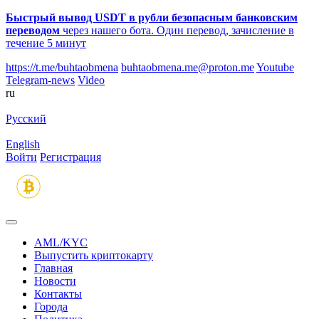
Быстрый вывод USDT в рубли безопасным банковским
переводом
через нашего бота. Один перевод, зачисление в
течение 5 минут
https://t.me/buhtaobmena
buhtaobmena.me@proton.me
Youtube
Telegram-news
Video
ru
Русский
English
Войти
Регистрация
AML/KYC
Выпустить криптокарту
Главная
Новости
Контакты
Города