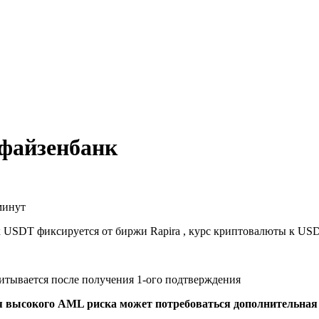
файзенбанк
минут
к USDT фиксируется от биржи Rapira , курс криптовалюты к US
читывается после получения 1-ого подтверждения
я высокого AML риска может потребоваться дополнительна