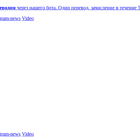
еводом
через нашего бота. Один перевод, зачисление в течение 
gram-news
Video
gram-news
Video