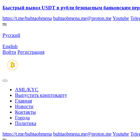
Быстрый вывод USDT в рубли безопасным банковским пер
https://t.me/buhtaobmena
buhtaobmena.me@proton.me
Youtube
Tele
ru
Русский
English
Войти
Регистрация
AML/KYC
Выпустить криптокарту
Главная
Новости
Контакты
Города
Политика
https://t.me/buhtaobmena
buhtaobmena.me@proton.me
Youtube
Tele
ru