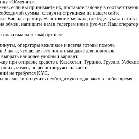
опку «Обменять».
мена, если вы принимаете их, поставьте галочку в соответствую
необходимой суммы, следуя инструкциям на нашем сайте.
т Вас на страницу «Состояние заявки», где будет указан статус
на обмен, напишите нам в телеграм или в jivo-чат. Наш операто
мен максимально комфортным:
минуты, операторы вежливые и всегда готовы помочь.
 3 шага, что делает его понятным даже для новичков.
ь выбрать наиболее удобный вариант.
ку при отправке средств в Казахстан, Турцию, Грузию, Узбеки
ршить обмен, не регистрируясь на сайте.
ний не требуется KYC.
бы вы могли получить необходимую поддержку в любое время.