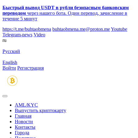
Быстрый вывод USDT в рубли безопасным банковским
переводом
через нашего бота. Один перевод, зачисление в
течение 5 минут
https://t.me/buhtaobmena
buhtaobmena.me@proton.me
Youtube
Telegram-news
Video
ru
Русский
English
Войти
Регистрация
AML/KYC
Выпустить криптокарту
Главная
Новости
Контакты
Города