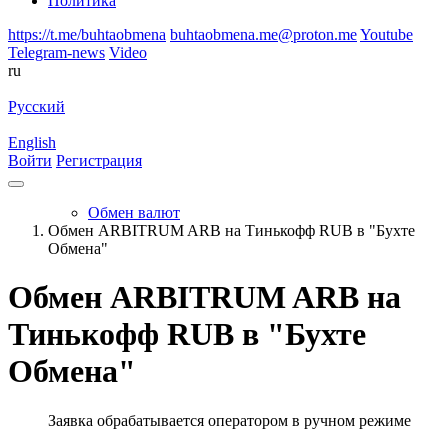
Политика
https://t.me/buhtaobmena
buhtaobmena.me@proton.me
Youtube
Telegram-news
Video
ru
Русский
English
Войти
Регистрация
Обмен валют
Обмен ARBITRUM ARB на Тинькофф RUB в "Бухте
Обмена"
Обмен ARBITRUM ARB на
Тинькофф RUB в "Бухте
Обмена"
Заявка обрабатывается оператором в ручном режиме