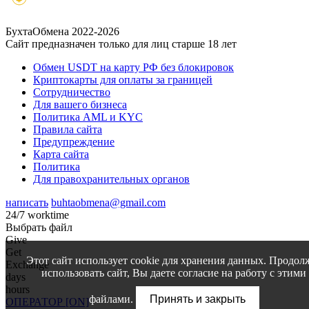
БухтаОбмена 2022-2026
Сайт предназначен только для лиц старше 18 лет
Обмен USDT на карту РФ без блокировок
Криптокарты для оплаты за границей
Сотрудничество
Для вашего бизнеса
Политика AML и KYC
Правила сайта
Предупреждение
Карта сайта
Политика
Для правохранительных органов
написать
buhtaobmena@gmail.com
24/7 worktime
Выбрать файл
Give
Get
Этот сайт использует cookie для хранения данных. Продол
Exchange
использовать сайт, Вы даете согласие на работу с этими
days
hours
файлами.
Принять и закрыть
ОПЕРАТОР [ON]