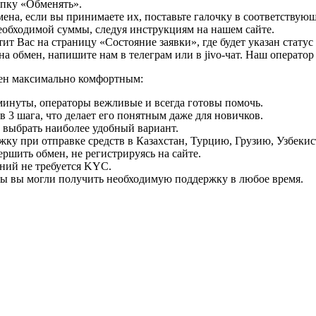
опку «Обменять».
мена, если вы принимаете их, поставьте галочку в соответствую
необходимой суммы, следуя инструкциям на нашем сайте.
т Вас на страницу «Состояние заявки», где будет указан статус
на обмен, напишите нам в телеграм или в jivo-чат. Наш операто
мен максимально комфортным:
минуты, операторы вежливые и всегда готовы помочь.
 3 шага, что делает его понятным даже для новичков.
ь выбрать наиболее удобный вариант.
ку при отправке средств в Казахстан, Турцию, Грузию, Узбеки
ршить обмен, не регистрируясь на сайте.
ний не требуется KYC.
бы вы могли получить необходимую поддержку в любое время.