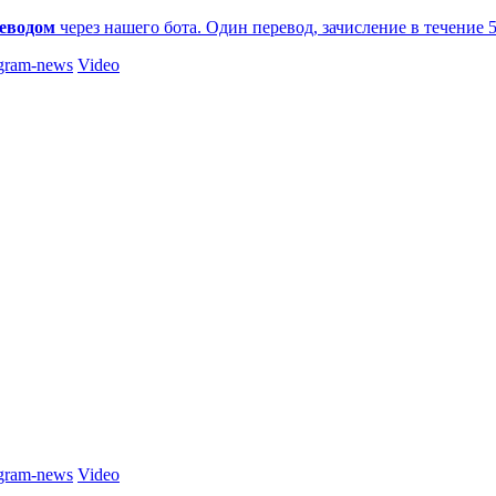
еводом
через нашего бота. Один перевод, зачисление в течение 
gram-news
Video
gram-news
Video