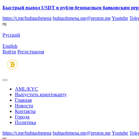
Быстрый вывод USDT в рубли безопасным банковским пер
https://t.me/buhtaobmena
buhtaobmena.me@proton.me
Youtube
Tele
ru
Русский
English
Войти
Регистрация
AML/KYC
Выпустить криптокарту
Главная
Новости
Контакты
Города
Политика
https://t.me/buhtaobmena
buhtaobmena.me@proton.me
Youtube
Tele
ru