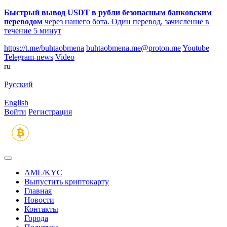
Быстрый вывод USDT в рубли безопасным банковским
переводом
через нашего бота. Один перевод, зачисление в
течение 5 минут
https://t.me/buhtaobmena
buhtaobmena.me@proton.me
Youtube
Telegram-news
Video
ru
Русский
English
Войти
Регистрация
AML/KYC
Выпустить криптокарту
Главная
Новости
Контакты
Города