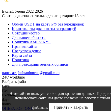
БухтаОбмена 2022-2026
Сайт предназначен только для лиц старше 18 лет
Обмен USDT на карту РФ без блокировок
Криптокарты для оплаты за границей
Сотрудничество
Для вашего бизнеса
Политика AML и KYC
Правила сайта
Предупреждение
Карта сайта
Политика
Для правохранительных органов
написать
buhtaobmena@gmail.com
24/7 worktime
Выбрать файл
Give
Get
Этот сайт использует cookie для хранения данных. Продол
Exchange
использовать сайт, Вы даете согласие на работу с этими
days
hours
файлами.
Принять и закрыть
ОПЕРАТОР [ON]