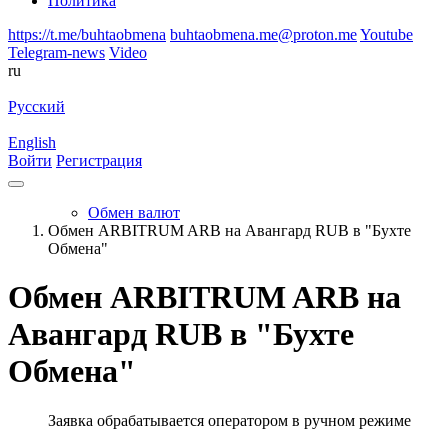
Политика
https://t.me/buhtaobmena
buhtaobmena.me@proton.me
Youtube
Telegram-news
Video
ru
Русский
English
Войти
Регистрация
Обмен валют
Обмен ARBITRUM ARB на Авангард RUB в "Бухте
Обмена"
Обмен ARBITRUM ARB на
Авангард RUB в "Бухте
Обмена"
Заявка обрабатывается оператором в ручном режиме