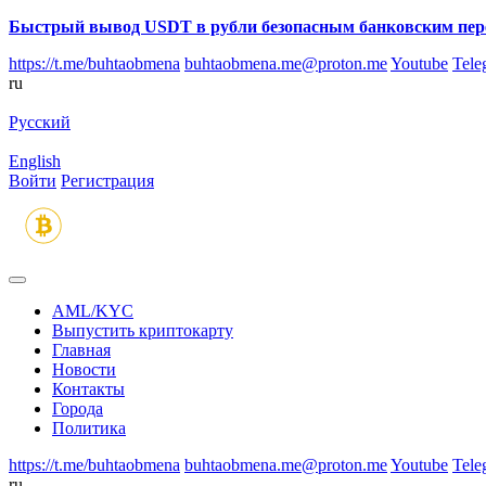
Быстрый вывод USDT в рубли безопасным банковским пер
https://t.me/buhtaobmena
buhtaobmena.me@proton.me
Youtube
Tele
ru
Русский
English
Войти
Регистрация
AML/KYC
Выпустить криптокарту
Главная
Новости
Контакты
Города
Политика
https://t.me/buhtaobmena
buhtaobmena.me@proton.me
Youtube
Tele
ru