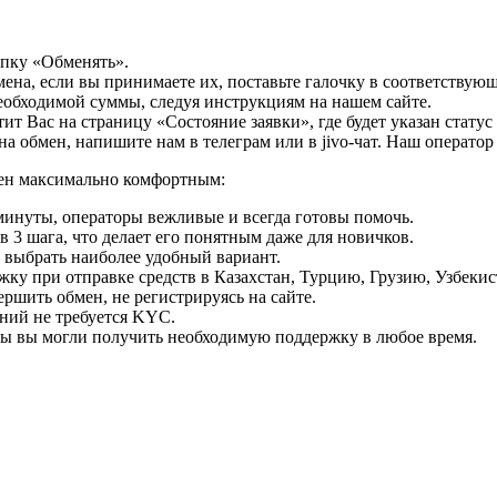
опку «Обменять».
мена, если вы принимаете их, поставьте галочку в соответствую
необходимой суммы, следуя инструкциям на нашем сайте.
т Вас на страницу «Состояние заявки», где будет указан статус
на обмен, напишите нам в телеграм или в jivo-чат. Наш операто
мен максимально комфортным:
минуты, операторы вежливые и всегда готовы помочь.
 3 шага, что делает его понятным даже для новичков.
ь выбрать наиболее удобный вариант.
ку при отправке средств в Казахстан, Турцию, Грузию, Узбеки
ршить обмен, не регистрируясь на сайте.
ний не требуется KYC.
бы вы могли получить необходимую поддержку в любое время.