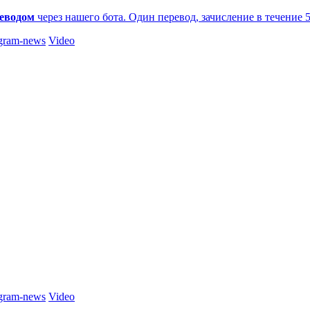
еводом
через нашего бота. Один перевод, зачисление в течение 
gram-news
Video
gram-news
Video