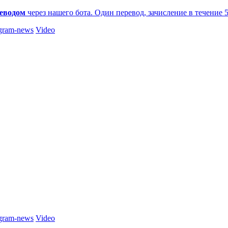
еводом
через нашего бота. Один перевод, зачисление в течение 
gram-news
Video
gram-news
Video