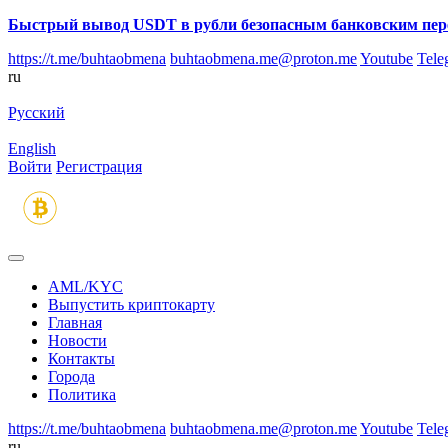
Быстрый вывод USDT в рубли безопасным банковским пер
https://t.me/buhtaobmena
buhtaobmena.me@proton.me
Youtube
Tele
ru
Русский
English
Войти
Регистрация
AML/KYC
Выпустить криптокарту
Главная
Новости
Контакты
Города
Политика
https://t.me/buhtaobmena
buhtaobmena.me@proton.me
Youtube
Tele
ru