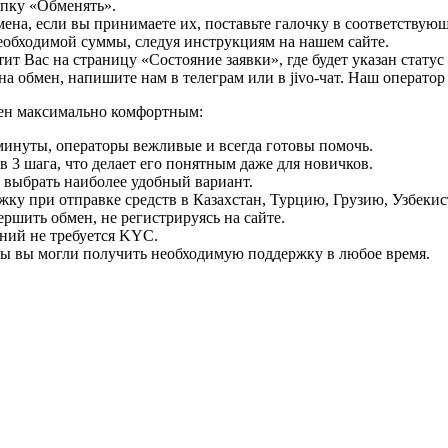
опку «Обменять».
мена, если вы принимаете их, поставьте галочку в соответствую
необходимой суммы, следуя инструкциям на нашем сайте.
т Вас на страницу «Состояние заявки», где будет указан статус
на обмен, напишите нам в телеграм или в jivo-чат. Наш операто
мен максимально комфортным:
минуты, операторы вежливые и всегда готовы помочь.
 3 шага, что делает его понятным даже для новичков.
ь выбрать наиболее удобный вариант.
ку при отправке средств в Казахстан, Турцию, Грузию, Узбеки
ршить обмен, не регистрируясь на сайте.
ний не требуется KYC.
бы вы могли получить необходимую поддержку в любое время.