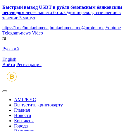
Быстрый вывод USDT в рубли безопасным банковским
переводом
через нашего бота. Один перевод, зачисление в
течение 5 минут
https://t.me/buhtaobmena
buhtaobmena.me@proton.me
Youtube
Telegram-news
Video
ru
Русский
English
Войти
Регистрация
AML/KYC
Выпустить криптокарту
Главная
Новости
Контакты
Города