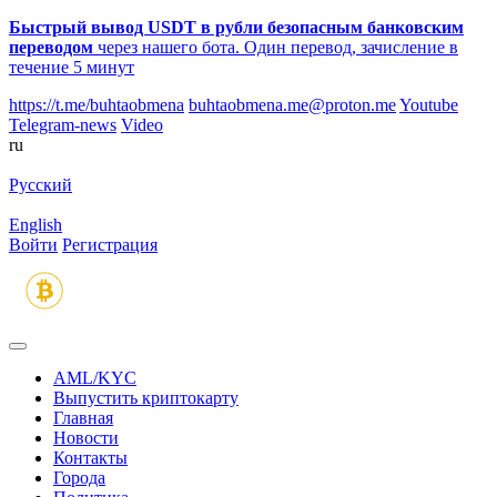
Быстрый вывод USDT в рубли безопасным банковским
переводом
через нашего бота. Один перевод, зачисление в
течение 5 минут
https://t.me/buhtaobmena
buhtaobmena.me@proton.me
Youtube
Telegram-news
Video
ru
Русский
English
Войти
Регистрация
AML/KYC
Выпустить криптокарту
Главная
Новости
Контакты
Города