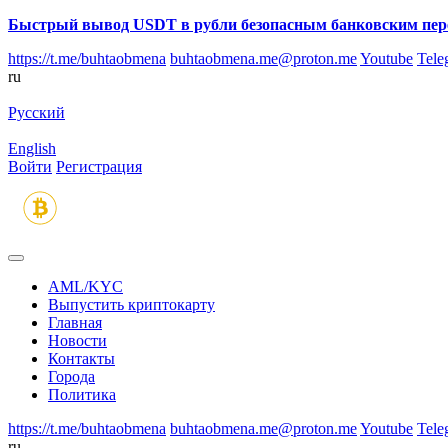
Быстрый вывод USDT в рубли безопасным банковским пер
https://t.me/buhtaobmena
buhtaobmena.me@proton.me
Youtube
Tele
ru
Русский
English
Войти
Регистрация
AML/KYC
Выпустить криптокарту
Главная
Новости
Контакты
Города
Политика
https://t.me/buhtaobmena
buhtaobmena.me@proton.me
Youtube
Tele
ru