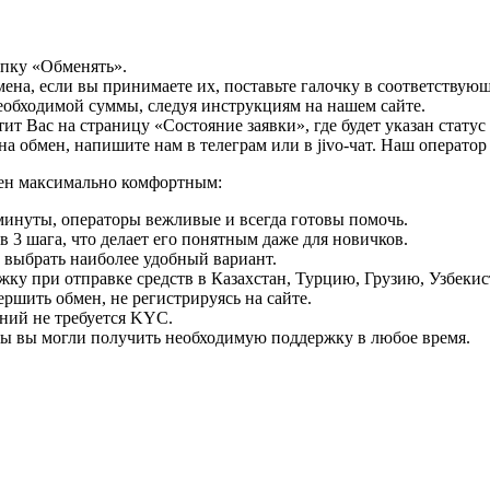
опку «Обменять».
мена, если вы принимаете их, поставьте галочку в соответствую
необходимой суммы, следуя инструкциям на нашем сайте.
т Вас на страницу «Состояние заявки», где будет указан статус
на обмен, напишите нам в телеграм или в jivo-чат. Наш операто
мен максимально комфортным:
минуты, операторы вежливые и всегда готовы помочь.
 3 шага, что делает его понятным даже для новичков.
ь выбрать наиболее удобный вариант.
ку при отправке средств в Казахстан, Турцию, Грузию, Узбеки
ршить обмен, не регистрируясь на сайте.
ний не требуется KYC.
бы вы могли получить необходимую поддержку в любое время.