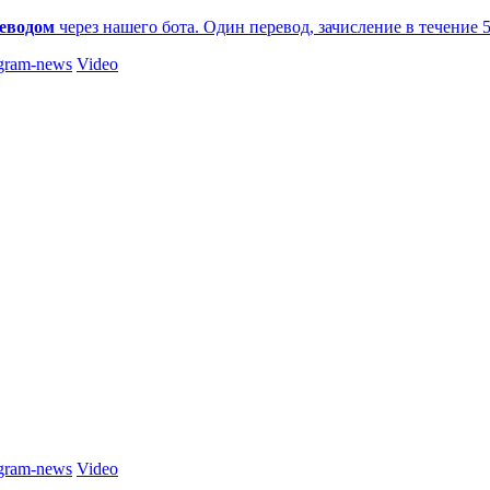
еводом
через нашего бота. Один перевод, зачисление в течение 
gram-news
Video
gram-news
Video