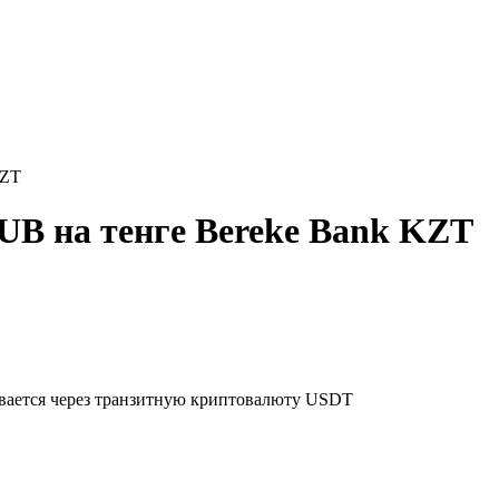
KZT
UB на тенге Bereke Bank KZT
ывается через транзитную криптовалюту USDT