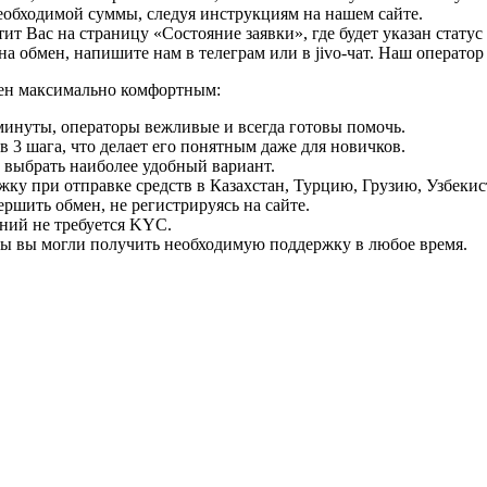
необходимой суммы, следуя инструкциям на нашем сайте.
т Вас на страницу «Состояние заявки», где будет указан статус
на обмен, напишите нам в телеграм или в jivo-чат. Наш операто
мен максимально комфортным:
минуты, операторы вежливые и всегда готовы помочь.
 3 шага, что делает его понятным даже для новичков.
ь выбрать наиболее удобный вариант.
ку при отправке средств в Казахстан, Турцию, Грузию, Узбеки
ршить обмен, не регистрируясь на сайте.
ний не требуется KYC.
бы вы могли получить необходимую поддержку в любое время.