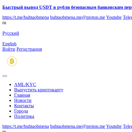
Быстрый вывод USDT в рубли безопасным банковским пер
https://t.me/buhtaobmena
buhtaobmena.me@proton.me
Youtube
Tele
ru
Русский
English
Войти
Регистрация
AML/KYC
Выпустить криптокарту
Главная
Новости
Контакты
Города
Политика
https://t.me/buhtaobmena
buhtaobmena.me@proton.me
Youtube
Tele
ru