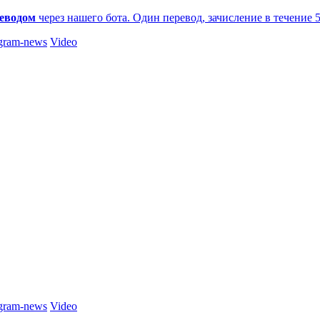
еводом
через нашего бота. Один перевод, зачисление в течение 
gram-news
Video
gram-news
Video