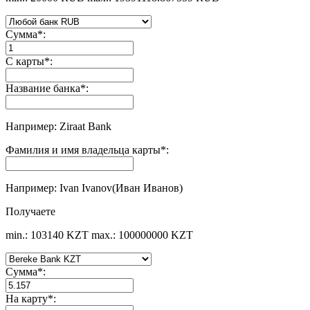
Сумма
*
:
С карты
*
:
Название банка
*
:
Например: Ziraat Bank
Фамилия и имя владельца карты
*
:
Например: Ivan Ivanov(Иван Иванов)
Получаете
min.: 103140 KZT
max.: 100000000 KZT
Сумма
*
:
На карту
*
: