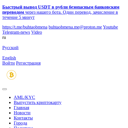
Быстрый вывод USDT в рубли безопасным банковским
переводом
через нашего бота. Один перевод, зачисление в
течение 5 минут
https://t.me/buhtaobmena
buhtaobmena.me@proton.me
Youtube
Telegram-news
Video
ru
Русский
English
Войти
Регистрация
AML/KYC
Выпустить криптокарту
Главная
Новости
Контакты
Города