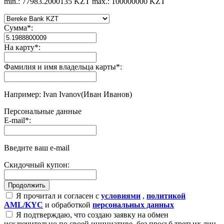
min.: 77983.2000135 KZT
max.: 100000000 KZT
Сумма
*
:
На карту
*
:
Фамилия и имя владельца карты
*
:
Например: Ivan Ivanov(Иван Иванов)
Персональные данные
E-mail
*
:
Введите ваш e-mail
Скидочный купон:
Я прочитал и согласен с
условиями
,
политикой
AML/KYC
и обработкой
персональных данных
Я подтверждаю, что создаю заявку на обмен
исключительно по своей инициативе, без просьб третьих лиц,