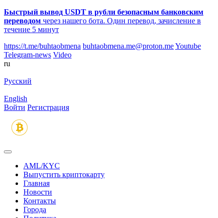
Быстрый вывод USDT в рубли безопасным банковским
переводом
через нашего бота. Один перевод, зачисление в
течение 5 минут
https://t.me/buhtaobmena
buhtaobmena.me@proton.me
Youtube
Telegram-news
Video
ru
Русский
English
Войти
Регистрация
AML/KYC
Выпустить криптокарту
Главная
Новости
Контакты
Города