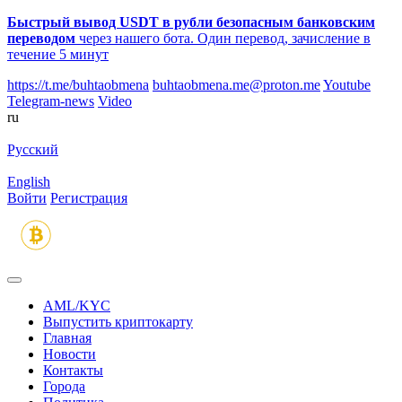
Быстрый вывод USDT в рубли безопасным банковским
переводом
через нашего бота. Один перевод, зачисление в
течение 5 минут
https://t.me/buhtaobmena
buhtaobmena.me@proton.me
Youtube
Telegram-news
Video
ru
Русский
English
Войти
Регистрация
AML/KYC
Выпустить криптокарту
Главная
Новости
Контакты
Города