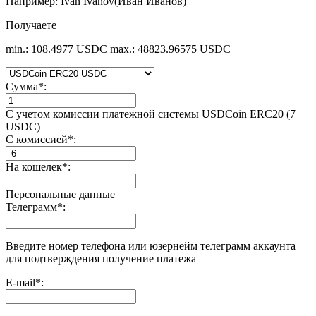
Например: Ivan Ivanov(Иван Иванов)
Получаете
min.: 108.4977 USDC
max.: 48823.96575 USDC
Сумма
*
:
С учетом комиссии платежной системы USDCoin ERC20 (7
USDC)
С комиссией
*
:
На кошелек
*
:
Персональные данные
Телеграмм
*
:
Введите номер телефона или юзернейм телеграмм аккаунта
для подтверждения получение платежа
E-mail
*
: