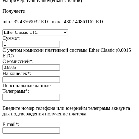
Например: Ivan Ivanov(Иван Иванов)
Получаете
min.: 35.43569032 ETC
max.: 4302.40861162 ETC
Сумма
*
:
С учетом комиссии платежной системы Ether Classic (0.0015
ETC)
С комиссией
*
:
На кошелек
*
:
Персональные данные
Телеграмм
*
:
Введите номер телефона или юзернейм телеграмм аккаунта
для подтверждения получение платежа
E-mail
*
: