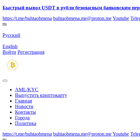
Быстрый вывод USDT в рубли безопасным банковским пер
https://t.me/buhtaobmena
buhtaobmena.me@proton.me
Youtube
Tele
ru
Русский
English
Войти
Регистрация
AML/KYC
Выпустить криптокарту
Главная
Новости
Контакты
Города
Политика
https://t.me/buhtaobmena
buhtaobmena.me@proton.me
Youtube
Tele
ru