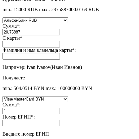
min.: 15000 RUB
max.: 2975887000.0169 RUB
Сумма
*
:
С карты
*
:
Фамилия и имя владельца карты
*
:
Например: Ivan Ivanov(Иван Иванов)
Получаете
min.: 504.0514 BYN
max.: 100000000 BYN
Сумма
*
:
Номер ЕРИП
*
:
Введите номер ЕРИП