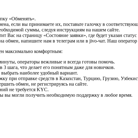
опку «Обменять».
мена, если вы принимаете их, поставьте галочку в соответствую
необходимой суммы, следуя инструкциям на нашем сайте.
т Вас на страницу «Состояние заявки», где будет указан статус
на обмен, напишите нам в телеграм или в jivo-чат. Наш операто
мен максимально комфортным:
минуты, операторы вежливые и всегда готовы помочь.
 3 шага, что делает его понятным даже для новичков.
ь выбрать наиболее удобный вариант.
ку при отправке средств в Казахстан, Турцию, Грузию, Узбеки
ршить обмен, не регистрируясь на сайте.
ний не требуется KYC.
бы вы могли получить необходимую поддержку в любое время.