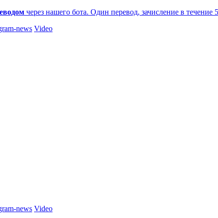
еводом
через нашего бота. Один перевод, зачисление в течение 
gram-news
Video
gram-news
Video