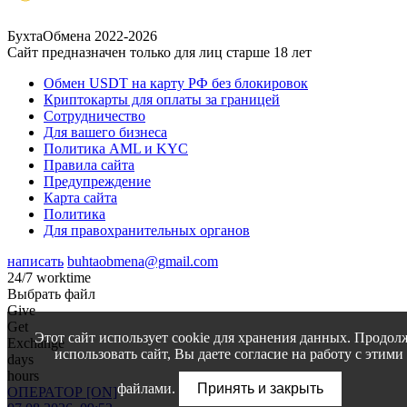
БухтаОбмена 2022-2026
Сайт предназначен только для лиц старше 18 лет
Обмен USDT на карту РФ без блокировок
Криптокарты для оплаты за границей
Сотрудничество
Для вашего бизнеса
Политика AML и KYC
Правила сайта
Предупреждение
Карта сайта
Политика
Для правохранительных органов
написать
buhtaobmena@gmail.com
24/7 worktime
Выбрать файл
Give
Get
Этот сайт использует cookie для хранения данных. Продол
Exchange
использовать сайт, Вы даете согласие на работу с этими
days
hours
файлами.
Принять и закрыть
ОПЕРАТОР [ON]