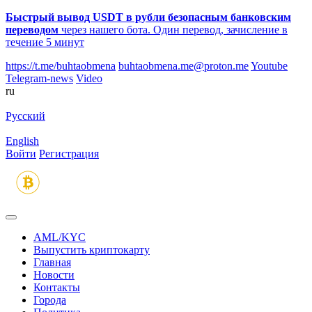
Быстрый вывод USDT в рубли безопасным банковским
переводом
через нашего бота. Один перевод, зачисление в
течение 5 минут
https://t.me/buhtaobmena
buhtaobmena.me@proton.me
Youtube
Telegram-news
Video
ru
Русский
English
Войти
Регистрация
AML/KYC
Выпустить криптокарту
Главная
Новости
Контакты
Города