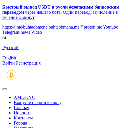
Быстрый вывод USDT в рубли безопасным банковским
переводом
через нашего бота. Один перевод, зачисление в
течение 5 минут
https://t.me/buhtaobmena
buhtaobmena.me@proton.me
Youtube
Telegram-news
Video
ru
Русский
English
Войти
Регистрация
AML/KYC
Выпустить криптокарту
Главная
Новости
Контакты
Города