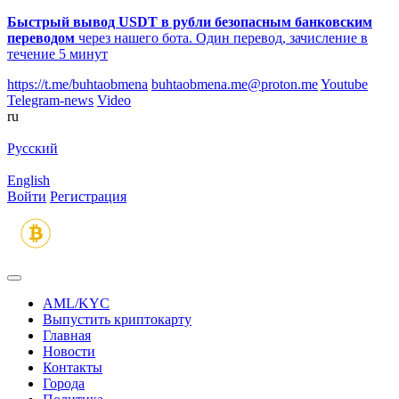
Быстрый вывод USDT в рубли безопасным банковским
переводом
через нашего бота. Один перевод, зачисление в
течение 5 минут
https://t.me/buhtaobmena
buhtaobmena.me@proton.me
Youtube
Telegram-news
Video
ru
Русский
English
Войти
Регистрация
AML/KYC
Выпустить криптокарту
Главная
Новости
Контакты
Города