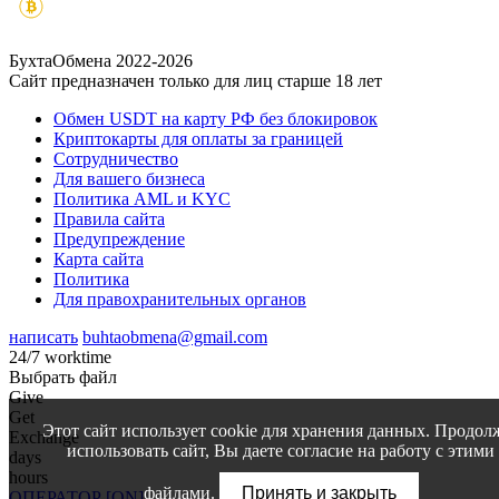
БухтаОбмена 2022-2026
Сайт предназначен только для лиц старше 18 лет
Обмен USDT на карту РФ без блокировок
Криптокарты для оплаты за границей
Сотрудничество
Для вашего бизнеса
Политика AML и KYC
Правила сайта
Предупреждение
Карта сайта
Политика
Для правохранительных органов
написать
buhtaobmena@gmail.com
24/7 worktime
Выбрать файл
Give
Get
Этот сайт использует cookie для хранения данных. Продол
Exchange
использовать сайт, Вы даете согласие на работу с этими
days
hours
файлами.
Принять и закрыть
ОПЕРАТОР [ON]