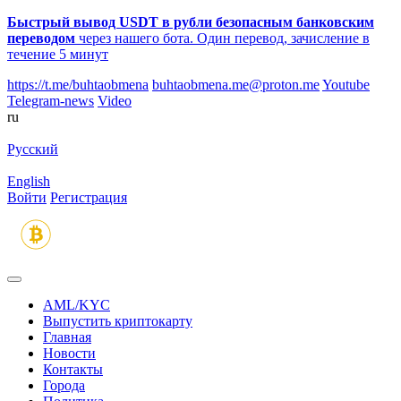
Быстрый вывод USDT в рубли безопасным банковским
переводом
через нашего бота. Один перевод, зачисление в
течение 5 минут
https://t.me/buhtaobmena
buhtaobmena.me@proton.me
Youtube
Telegram-news
Video
ru
Русский
English
Войти
Регистрация
AML/KYC
Выпустить криптокарту
Главная
Новости
Контакты
Города