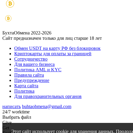
БухтаОбмена 2022-2026
Сайт предназначен только для лиц старше 18 лет
Обмен USDT на карту РФ без блокировок
Криптокарты для оплаты за границей
Сотрудничество
Для вашего бизнеса
Политика AML и KYC
Правила сайта
Предупреждение
Карта сайта
Политика
Для правохранительных органов
написать
buhtaobmena@gmail.com
24/7 worktime
Выбрать файл
Give
Get
Этот сайт использует cookie для хранения данных. Продол