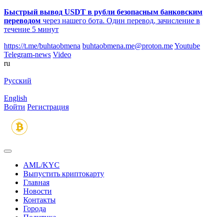
Быстрый вывод USDT в рубли безопасным банковским
переводом
через нашего бота. Один перевод, зачисление в
течение 5 минут
https://t.me/buhtaobmena
buhtaobmena.me@proton.me
Youtube
Telegram-news
Video
ru
Русский
English
Войти
Регистрация
AML/KYC
Выпустить криптокарту
Главная
Новости
Контакты
Города