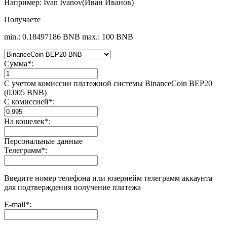
Например: Ivan Ivanov(Иван Иванов)
Получаете
min.: 0.18497186 BNB
max.: 100 BNB
Сумма
*
:
С учетом комиссии платежной системы BinanceCoin BEP20
(0.005 BNB)
С комиссией
*
:
На кошелек
*
:
Персональные данные
Телеграмм
*
:
Введите номер телефона или юзернейм телеграмм аккаунта
для подтверждения получение платежа
E-mail
*
: