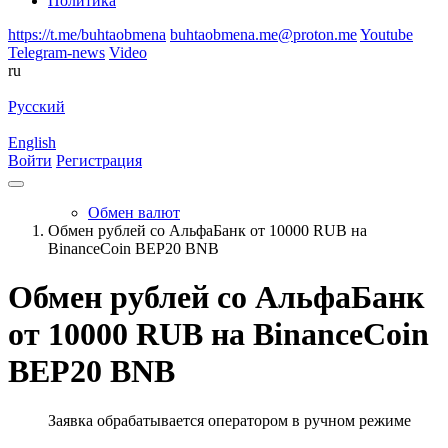
Политика
https://t.me/buhtaobmena
buhtaobmena.me@proton.me
Youtube
Telegram-news
Video
ru
Русский
English
Войти
Регистрация
Обмен валют
Обмен рублей со АльфаБанк от 10000 RUB на
BinanceCoin BEP20 BNB
Обмен рублей со АльфаБанк
от 10000 RUB на BinanceCoin
BEP20 BNB
Заявка обрабатывается оператором в ручном режиме