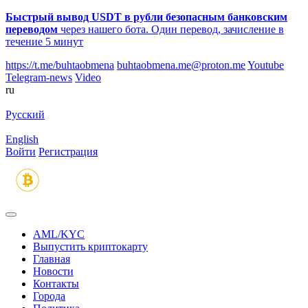
Быстрый вывод USDT в рубли безопасным банковским
переводом
через нашего бота. Один перевод, зачисление в
течение 5 минут
https://t.me/buhtaobmena
buhtaobmena.me@proton.me
Youtube
Telegram-news
Video
ru
Русский
English
Войти
Регистрация
AML/KYC
Выпустить криптокарту
Главная
Новости
Контакты
Города