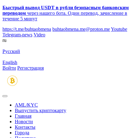
Быстрый вывод USDT в рубли безопасным банковским
переводом
через нашего бота. Один перевод, зачисление в
течение 5 минут
https://t.me/buhtaobmena
buhtaobmena.me@proton.me
Youtube
Telegram-news
Video
ru
Русский
English
Войти
Регистрация
AML/KYC
Выпустить криптокарту
Главная
Новости
Контакты
Города