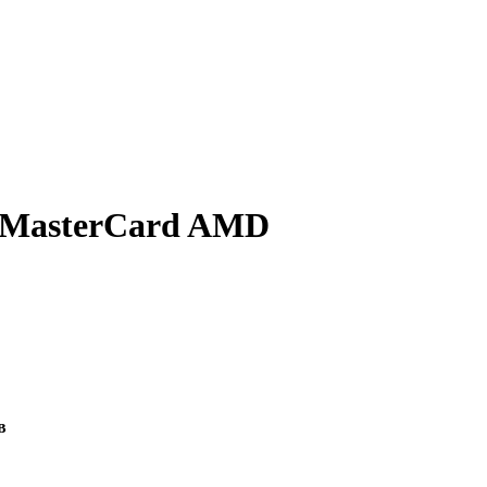
a/MasterCard AMD
в