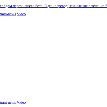
еводом
через нашего бота. Один перевод, зачисление в течение 
gram-news
Video
gram-news
Video