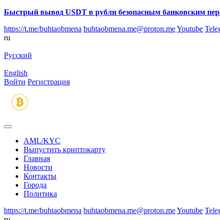
Быстрый вывод USDT в рубли безопасным банковским пер
https://t.me/buhtaobmena
buhtaobmena.me@proton.me
Youtube
Tele
ru
Русский
English
Войти
Регистрация
AML/KYC
Выпустить криптокарту
Главная
Новости
Контакты
Города
Политика
https://t.me/buhtaobmena
buhtaobmena.me@proton.me
Youtube
Tele
ru