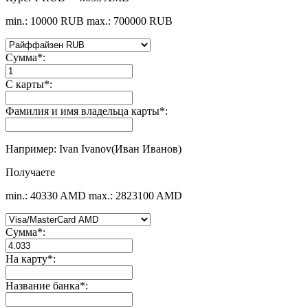
min.: 10000 RUB
max.: 700000 RUB
Сумма
*
:
С карты
*
:
Фамилия и имя владельца карты
*
:
Например: Ivan Ivanov(Иван Иванов)
Получаете
min.: 40330 AMD
max.: 2823100 AMD
Сумма
*
:
На карту
*
:
Название банка
*
: