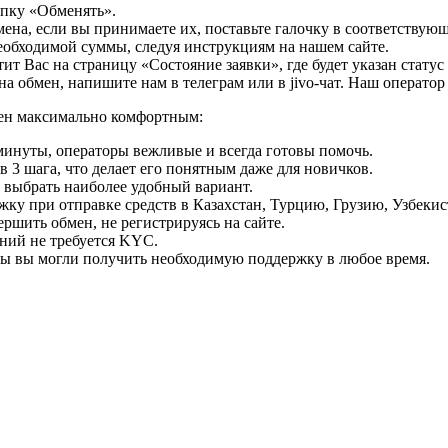
опку «Обменять».
мена, если вы принимаете их, поставьте галочку в соответствую
необходимой суммы, следуя инструкциям на нашем сайте.
т Вас на страницу «Состояние заявки», где будет указан статус
на обмен, напишите нам в телеграм или в jivo-чат. Наш операто
мен максимально комфортным:
минуты, операторы вежливые и всегда готовы помочь.
 3 шага, что делает его понятным даже для новичков.
ь выбрать наиболее удобный вариант.
ку при отправке средств в Казахстан, Турцию, Грузию, Узбеки
ршить обмен, не регистрируясь на сайте.
ний не требуется KYC.
бы вы могли получить необходимую поддержку в любое время.