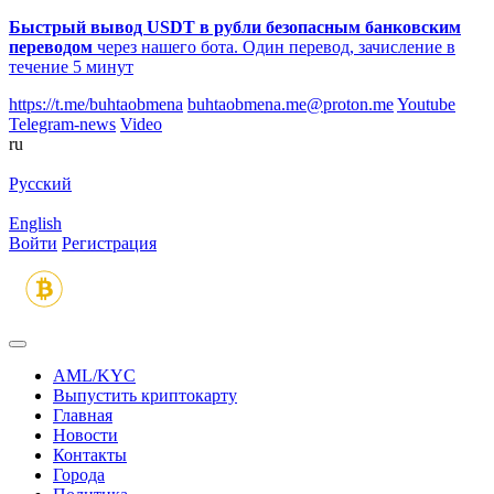
Быстрый вывод USDT в рубли безопасным банковским
переводом
через нашего бота. Один перевод, зачисление в
течение 5 минут
https://t.me/buhtaobmena
buhtaobmena.me@proton.me
Youtube
Telegram-news
Video
ru
Русский
English
Войти
Регистрация
AML/KYC
Выпустить криптокарту
Главная
Новости
Контакты
Города