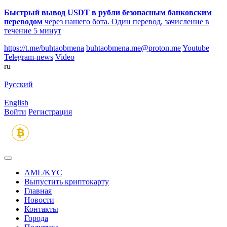
Быстрый вывод USDT в рубли безопасным банковским
переводом
через нашего бота. Один перевод, зачисление в
течение 5 минут
https://t.me/buhtaobmena
buhtaobmena.me@proton.me
Youtube
Telegram-news
Video
ru
Русский
English
Войти
Регистрация
AML/KYC
Выпустить криптокарту
Главная
Новости
Контакты
Города