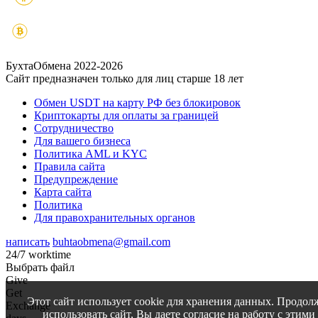
БухтаОбмена 2022-2026
Сайт предназначен только для лиц старше 18 лет
Обмен USDT на карту РФ без блокировок
Криптокарты для оплаты за границей
Сотрудничество
Для вашего бизнеса
Политика AML и KYC
Правила сайта
Предупреждение
Карта сайта
Политика
Для правохранительных органов
написать
buhtaobmena@gmail.com
24/7 worktime
Выбрать файл
Give
Get
Этот сайт использует cookie для хранения данных. Продол
Exchange
использовать сайт, Вы даете согласие на работу с этими