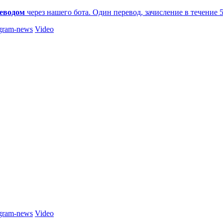
еводом
через нашего бота. Один перевод, зачисление в течение 
gram-news
Video
gram-news
Video