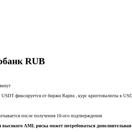
рбанк RUB
минут
к USDT фиксируется от биржи Rapira , курс криптовалюты к US
читывается после получения 10-ого подтверждения
я высокого AML риска может потребоваться дополнительна