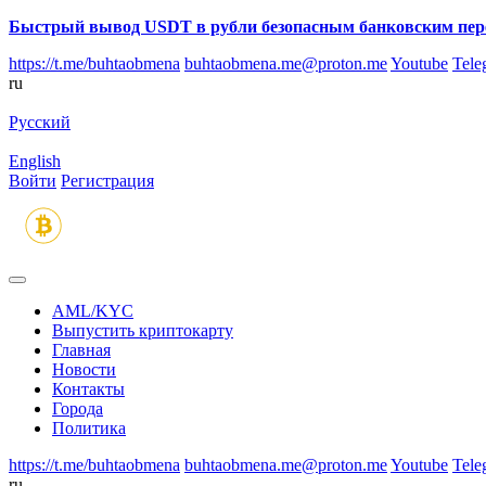
Быстрый вывод USDT в рубли безопасным банковским пер
https://t.me/buhtaobmena
buhtaobmena.me@proton.me
Youtube
Tele
ru
Русский
English
Войти
Регистрация
AML/KYC
Выпустить криптокарту
Главная
Новости
Контакты
Города
Политика
https://t.me/buhtaobmena
buhtaobmena.me@proton.me
Youtube
Tele
ru