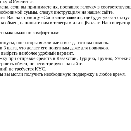
опку «Обменять».
мена, если вы принимаете их, поставьте галочку в соответствую
необходимой суммы, следуя инструкциям на нашем сайте.
т Вас на страницу «Состояние заявки», где будет указан статус
на обмен, напишите нам в телеграм или в jivo-чат. Наш операто
мен максимально комфортным:
минуты, операторы вежливые и всегда готовы помочь.
 3 шага, что делает его понятным даже для новичков.
ь выбрать наиболее удобный вариант.
ку при отправке средств в Казахстан, Турцию, Грузию, Узбеки
ршить обмен, не регистрируясь на сайте.
ний не требуется KYC.
бы вы могли получить необходимую поддержку в любое время.