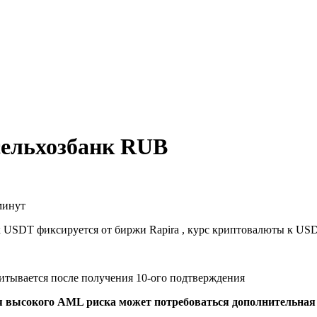
сельхозбанк RUB
минут
к USDT фиксируется от биржи Rapira , курс криптовалюты к US
читывается после получения 10-ого подтверждения
я высокого AML риска может потребоваться дополнительна