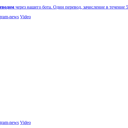
еводом
через нашего бота. Один перевод, зачисление в течение 
gram-news
Video
gram-news
Video