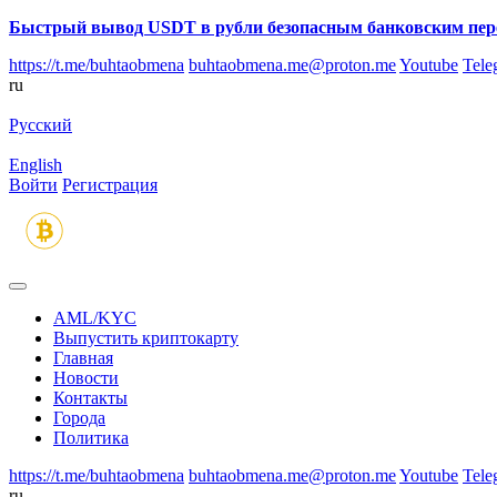
Быстрый вывод USDT в рубли безопасным банковским пер
https://t.me/buhtaobmena
buhtaobmena.me@proton.me
Youtube
Tele
ru
Русский
English
Войти
Регистрация
AML/KYC
Выпустить криптокарту
Главная
Новости
Контакты
Города
Политика
https://t.me/buhtaobmena
buhtaobmena.me@proton.me
Youtube
Tele
ru