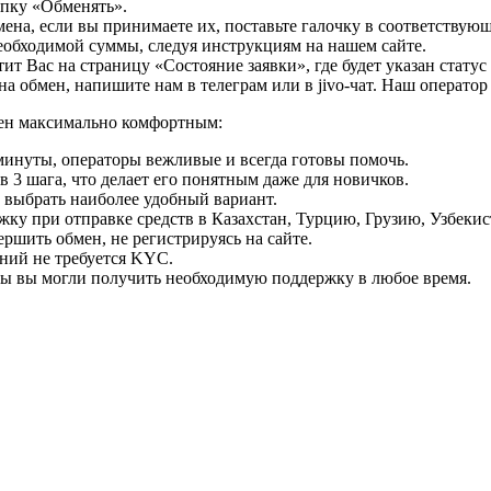
опку «Обменять».
мена, если вы принимаете их, поставьте галочку в соответствую
необходимой суммы, следуя инструкциям на нашем сайте.
т Вас на страницу «Состояние заявки», где будет указан статус
на обмен, напишите нам в телеграм или в jivo-чат. Наш операто
мен максимально комфортным:
минуты, операторы вежливые и всегда готовы помочь.
 3 шага, что делает его понятным даже для новичков.
ь выбрать наиболее удобный вариант.
ку при отправке средств в Казахстан, Турцию, Грузию, Узбеки
ршить обмен, не регистрируясь на сайте.
ний не требуется KYC.
бы вы могли получить необходимую поддержку в любое время.