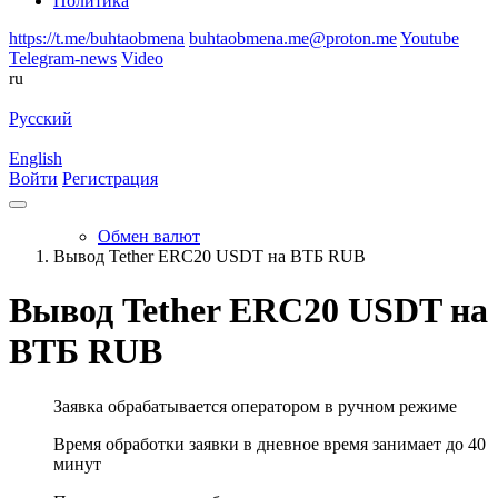
Политика
https://t.me/buhtaobmena
buhtaobmena.me@proton.me
Youtube
Telegram-news
Video
ru
Русский
English
Войти
Регистрация
Обмен валют
Вывод Tether ERC20 USDT на ВТБ RUB
Вывод Tether ERC20 USDT на
ВТБ RUB
Заявка обрабатывается оператором в ручном режиме
Время обработки заявки в дневное время занимает до 40
минут