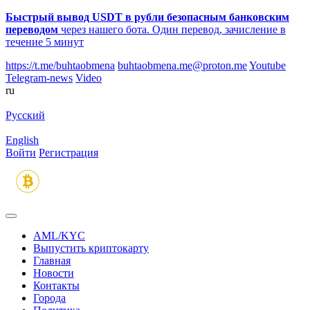
Быстрый вывод USDT в рубли безопасным банковским
переводом
через нашего бота. Один перевод, зачисление в
течение 5 минут
https://t.me/buhtaobmena
buhtaobmena.me@proton.me
Youtube
Telegram-news
Video
ru
Русский
English
Войти
Регистрация
AML/KYC
Выпустить криптокарту
Главная
Новости
Контакты
Города