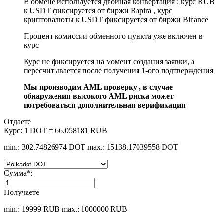
В обмене используется двойная конвертация : курс RUB
к USDT фиксируется от биржи Rapira , курс
криптовалюты к USDT фиксируется от биржи Binance
Процент комиссии обменного пункта уже включен в
курс
Курс не фиксируется на момент создания заявки, а
пересчитывается после получения 1-ого подтверждения
Мы производим AML проверку , в случае
обнаружения высокого AML риска может
потребоваться дополнительная верификация
Отдаете
Курс:
1 DOT = 66.058181 RUB
min.: 302.74826974 DOT
max.: 15138.17039558 DOT
Сумма
*
:
Получаете
min.: 19999 RUB
max.: 1000000 RUB