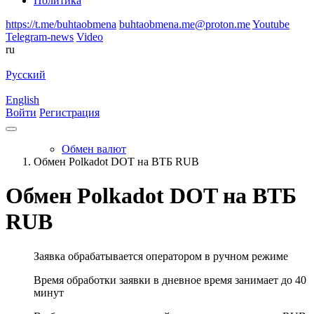
Политика
https://t.me/buhtaobmena
buhtaobmena.me@proton.me
Youtube
Telegram-news
Video
ru
Русский
English
Войти
Регистрация
Обмен валют
Обмен Polkadot DOT на ВТБ RUB
Обмен Polkadot DOT на ВТБ
RUB
Заявка обрабатывается оператором в ручном режиме
Время обработки заявки в дневное время занимает до 40
минут