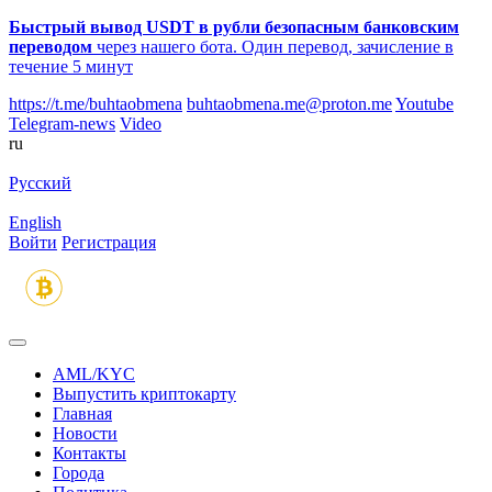
Быстрый вывод USDT в рубли безопасным банковским
переводом
через нашего бота. Один перевод, зачисление в
течение 5 минут
https://t.me/buhtaobmena
buhtaobmena.me@proton.me
Youtube
Telegram-news
Video
ru
Русский
English
Войти
Регистрация
AML/KYC
Выпустить криптокарту
Главная
Новости
Контакты
Города