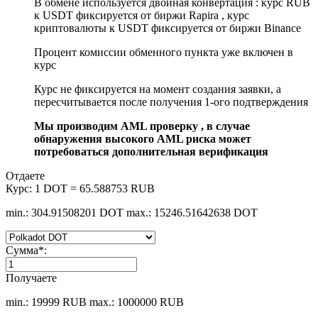
В обмене используется двойная конвертация : курс RUB
к USDT фиксируется от биржи Rapira , курс
криптовалюты к USDT фиксируется от биржи Binance
Процент комиссии обменного пункта уже включен в
курс
Курс не фиксируется на момент создания заявки, а
пересчитывается после получения 1-ого подтверждения
Мы производим AML проверку , в случае
обнаружения высокого AML риска может
потребоваться дополнительная верификация
Отдаете
Курс:
1 DOT = 65.588753 RUB
min.: 304.91508201 DOT
max.: 15246.51642638 DOT
Сумма
*
:
Получаете
min.: 19999 RUB
max.: 1000000 RUB