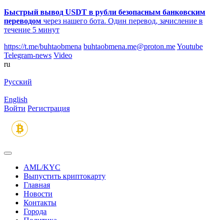
Быстрый вывод USDT в рубли безопасным банковским
переводом
через нашего бота. Один перевод, зачисление в
течение 5 минут
https://t.me/buhtaobmena
buhtaobmena.me@proton.me
Youtube
Telegram-news
Video
ru
Русский
English
Войти
Регистрация
AML/KYC
Выпустить криптокарту
Главная
Новости
Контакты
Города